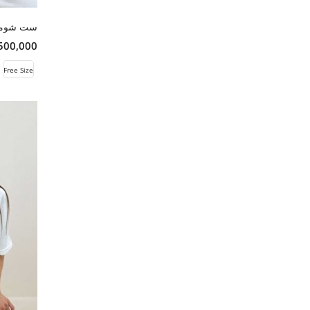
ست شومیز
14,500,000 
Free Size