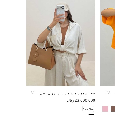
ی مودال لونیا
ست شومیز و شلوار لینن نچرال ریبل
23,000,000 ریال
Free Size