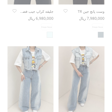
وست پانچ جین TR
جلیقه کراپ جیب فضایی TR
7,980,000 ریال
6,980,000 ریال
Free Size
Free Size