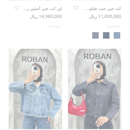
کت جین جیب فیلتو خرجکار تدی
اور کت جین آستین ریش
11,000,000 ریال
14,980,000 ریال
Free Size
Free Size