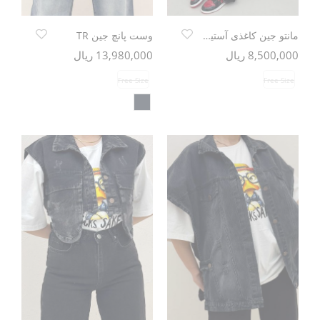
مانتو جین کاغذی آستین سه رب یقه شکاری TR
وست پانچ جین TR
8,500,000 ریال
13,980,000 ریال
Free Size
Free Size