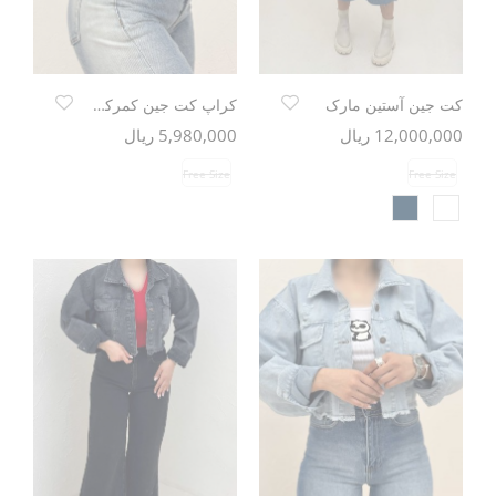
کت جین آستین مارک
کراپ کت جین کمرکش TR
12,000,000 ریال
5,980,000 ریال
Free Size
Free Size