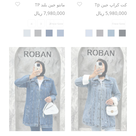
کت کراپ جین Tp
مانتو جین بلند TP
5,980,000 ریال
7,980,000 ریال
4
3
2
Free Size
Free Size