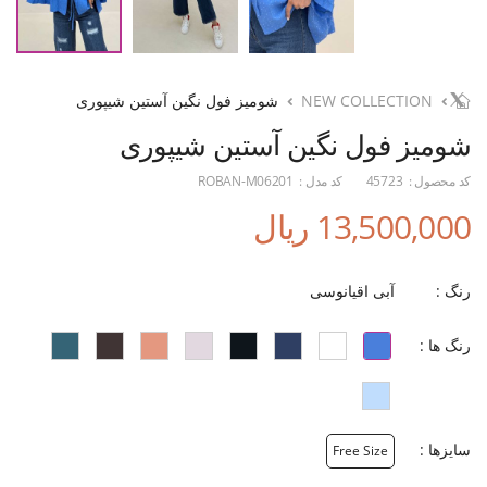
NEW COLLECTION
شومیز فول نگین آستین شیپوری
شومیز فول نگین آستین شیپوری
کد محصول :
45723
کد مدل :
ROBAN-M06201
13,500,000 ریال
رنگ :
آبی اقیانوسی
رنگ ها :
سایزها :
Free Size