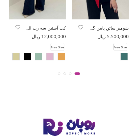
شومیز ساتن پایین گره ای یلدایی
کت آستین سه رب السا
5,500,000 ریال
12,000,000 ریال
00
e
Free Size
Free Size