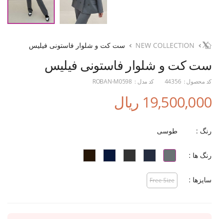
NEW COLLECTION
ست کت و شلوار فاستونی فیلیس
ست کت و شلوار فاستونی فیلیس
کد محصول :
44356
کد مدل :
ROBAN-M0598
19,500,000 ریال
رنگ :
طوسی
رنگ ها :
سایزها :
Free Size