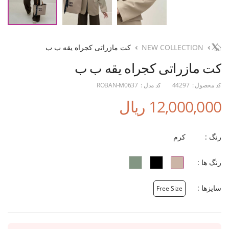
NEW COLLECTION
کت مازراتی کجراه یقه ب ب
کت مازراتی کجراه یقه ب ب
کد محصول :
44297
کد مدل :
ROBAN-M0637
12,000,000 ریال
رنگ :
کرم
رنگ ها :
سایزها :
Free Size