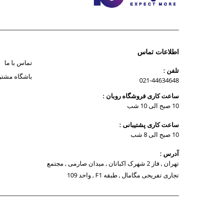
اطلاعات تماس
تماس با ما
تلفن :
باشگاه مشتر
021-44634648
ساعت کاری فروشگاه روبان :
10 صبح الی 10 شب
ساعت کاری پشتیبانی :
10 صبح الی 8 شب
آدرس :
تهران , فاز 2 شهرک اکباتان , میدان صارمی , مجتمع
تجاری تفریحی مگامال , طبقه F1 , واحد 109