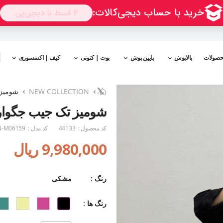
حصولات
بالاپوش
پایین پوش
بوت | کتونی
کیف | اکسسوری
NEW COLLECTION
شومیز ت
شومیز تک جیب جگوار کد 
کد محصول :
44133
کد مدل :
-M06159
9,980,000 ریال
رنگ :
مشکی
رنگ ها :