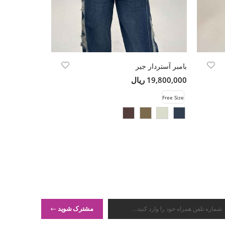
بامبر آستردار جیر
کت فوتر کجراه
19,800,000 ریال
16,500,000 ریال
Free Size
Free Size
مشترک شوید