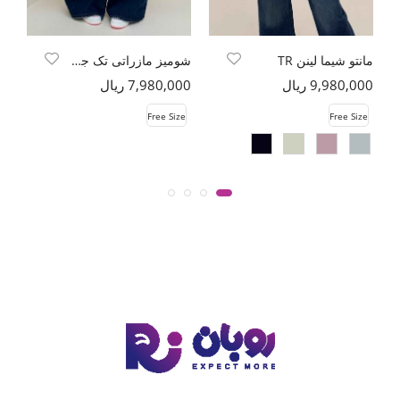
مانتو شیما لینن TR
شومیز مازراتی تک جیب کد 721
9,980,000 ریال
7,980,000 ریال
00
e
Free Size
Free Size