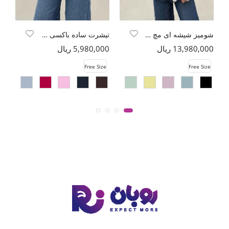
شومیز شیشه ای مچ کش جلو دو بند p
تیشرت ساده باکسی روبان کد 301
13,980,000 ریال
5,980,000 ریال
00
e
Free Size
Free Size