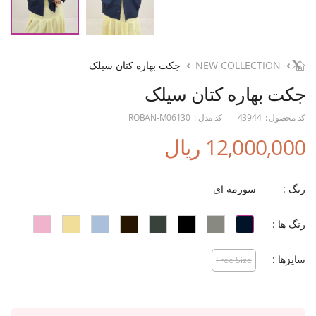
NEW COLLECTION
جکت بهاره کتان سیلک
جکت بهاره کتان سیلک
کد محصول :
43944
کد مدل :
ROBAN-M06130
12,000,000 ریال
رنگ :
سورمه ای
رنگ ها :
سایزها :
Free Size