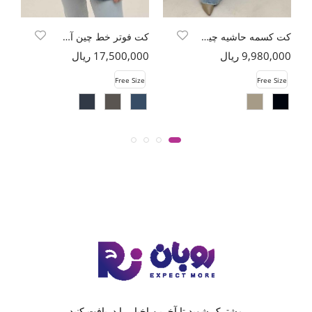
کت کسمه حاشیه چین LAMOR
کت فوتر خط چین آستردار MORIN
9,980,000 ریال
17,500,000 ریال
00
e
Free Size
Free Size
مشترک شوید تا آخرین اخبار را دریافت کنید