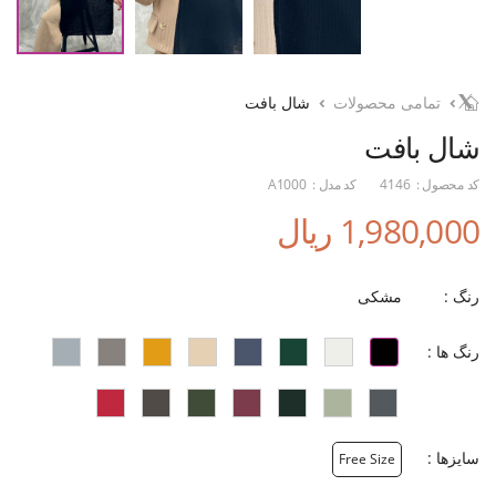
تمامی محصولات
شال بافت
شال بافت
کد محصول :
4146
کد مدل :
A1000
1,980,000 ریال
رنگ :
مشکی
رنگ ها :
سایزها :
Free Size