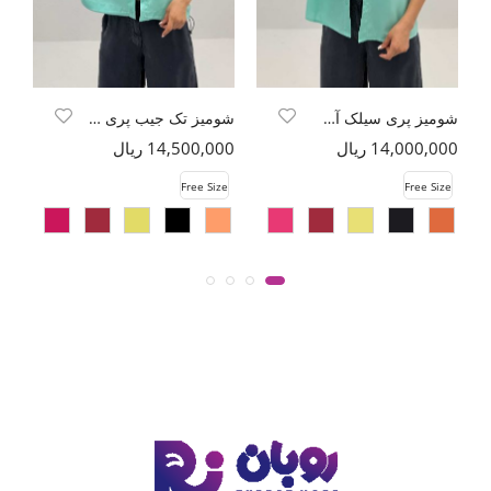
شومیز پری سیلک آستین کوتاه گره ای
شومیز تک جیب پری سیلک پایین گت دار
14,000,000 ریال
14,500,000 ریال
00
e
Free Size
Free Size