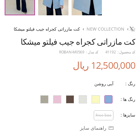
NEW COLLECTION
کت مازراتی کجراه جیب فیلتو میشکا
کت مازراتی کجراه جیب فیلتو میشکا
کد محصول :
41192
کد مدل :
ROBAN-M0569
12,500,000 ریال
رنگ :
آبی روشن
رنگ ها :
سایزها :
Free Size
راهنمای سایز