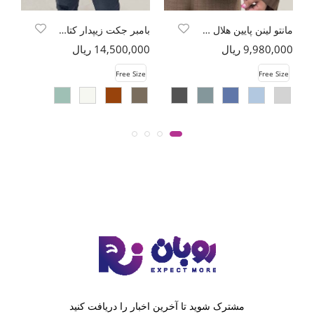
مانتو لینن پایین هلال دو جیب TR
بامبر جکت زیپدار کتان کاپرا
ما
9,980,000 ریال
14,500,000 ریال
00
e
Free Size
Free Size
مشترک شوید تا آخرین اخبار را دریافت کنید