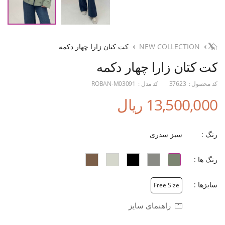
NEW COLLECTION
کت کتان زارا چهار دکمه
کت کتان زارا چهار دکمه
کد محصول :
37623
کد مدل :
ROBAN-M03091
13,500,000 ریال
رنگ :
سبز سدری
رنگ ها :
سایزها :
Free Size
راهنمای سایز