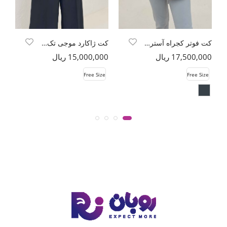
کت فوتر کجراه آستردار 4 دکمه
کت ژاکارد موجی تک دکمه طرح برگ انجیری
17,500,000 ریال
15,000,000 ریال
00
e
Free Size
Free Size