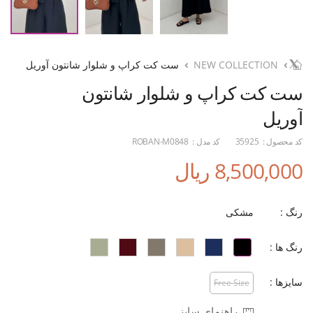
NEW COLLECTION
ست کت کراپ و شلوار شانتون آوریل
ست کت کراپ و شلوار شانتون
آوریل
کد محصول :
35925
کد مدل :
ROBAN-M0848
8,500,000 ریال
رنگ :
مشکی
رنگ ها :
سایزها :
Free Size
راهنمای سایز