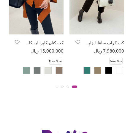
کت کراپ سانتانا چاپی لئا
کت کتان کاپرا لبه کات پاگن دار
7,980,000 ریال
15,000,000 ریال
00
Free Size
Free Size