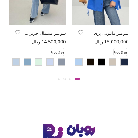
شومیز مانتویی پری سیلک پاپیون
شومیز مینیمال حریر شیشه ای طرح محو
15,000,000 ریال
14,500,000 ریال
00
e
Free Size
Free Size