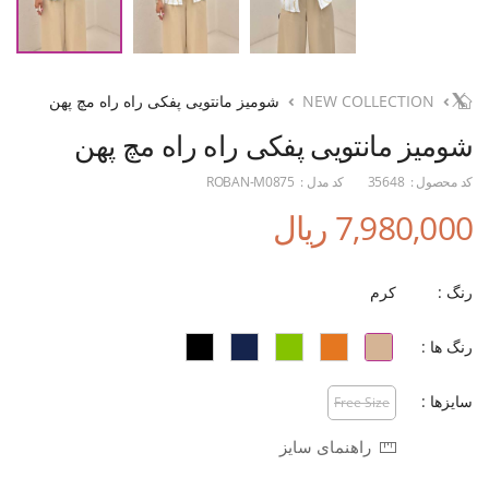
NEW COLLECTION
شومیز مانتویی پفکی راه راه مچ پهن
شومیز مانتویی پفکی راه راه مچ پهن
کد محصول :
35648
کد مدل :
ROBAN-M0875
7,980,000 ریال
رنگ :
کرم
رنگ ها :
سایزها :
Free Size
راهنمای سایز