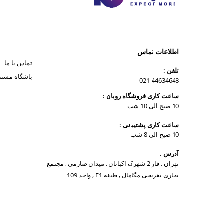
اطلاعات تماس
تماس با ما
تلفن :
باشگاه مشتر
021-44634648
ساعت کاری فروشگاه روبان :
10 صبح الی 10 شب
ساعت کاری پشتیبانی :
10 صبح الی 8 شب
آدرس :
تهران , فاز 2 شهرک اکباتان , میدان صارمی , مجتمع
تجاری تفریحی مگامال , طبقه F1 , واحد 109