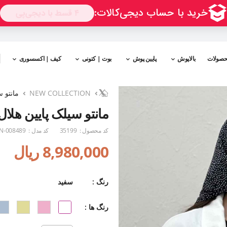
حصولات
بالاپوش
پایین پوش
بوت | کتونی
کیف | اکسسوری
NEW COLLECTION
مانتو سیلک
مانتو سیلک پایین هلال TR (کوتاه
کد محصول :
35199
کد مدل :
N-008489
8,980,000 ریال
رنگ :
سفید
رنگ ها :