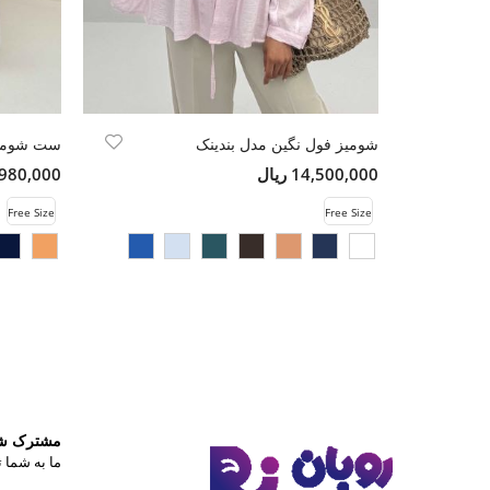
شومیز فول نگین مدل بندینک
ست شومیز
14,500,000 ریال
15,980,000 
Free Size
Free Size
مشترک شوی
ما به شما ت