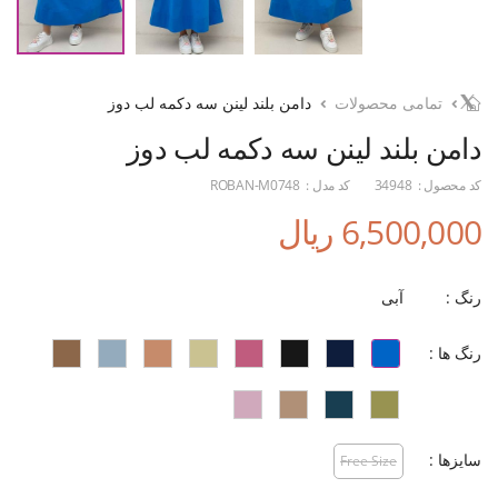
تمامی محصولات
دامن بلند لینن سه دکمه لب دوز
دامن بلند لینن سه دکمه لب دوز
کد محصول :
34948
کد مدل :
ROBAN-M0748
6,500,000 ریال
رنگ :
آبی
رنگ ها :
سایزها :
Free Size