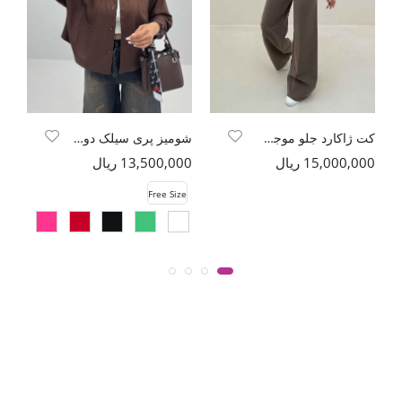
کت ژاکارد جلو موجی جیب فیلتو طرح بتجقه
شومیز پری سیلک دو جیب کد 6174
15,000,000 ریال
13,500,000 ریال
00
e
Free Size