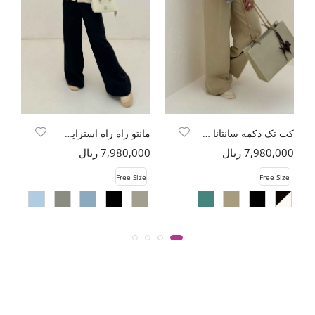
کت تک دکمه سانتانا چاپی کمربنددار
مانتو راه راه استرایپ دو جیب پاکتی ژورا
کت
7,980,000 ریال
7,980,000 ریال
00
e
Free Size
Free Size