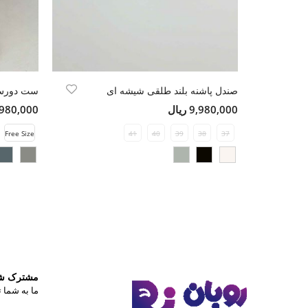
صندل پاشنه بلند طلقی شیشه ای
ست دورس 
9,980,000 ریال
6,980,000 ری
Free Size
41
40
39
38
37
مشترک شوی
ما به شما ت