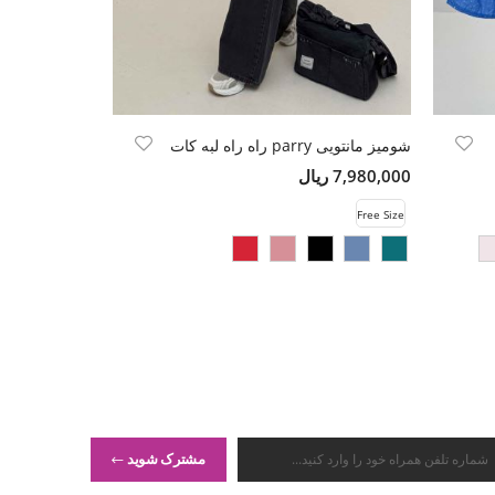
شومیز مانتویی parry راه راه لبه کات
کت پیردوپل یق
7,980,000 ریال
19,800,000 ریال
Free Size
Free Size
مشترک شوید