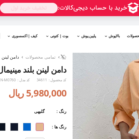
حصولات
بالاپوش
پایین پوش
بوت | کتونی
کیف | اکسسوری
تمامی محصولات
دامن لینن ب
دامن لینن بلند مینیمال
کد محصول :
34611
کد مدل :
N-M0760
5,980,000 ریال
رنگ :
گلبهی
رنگ ها :