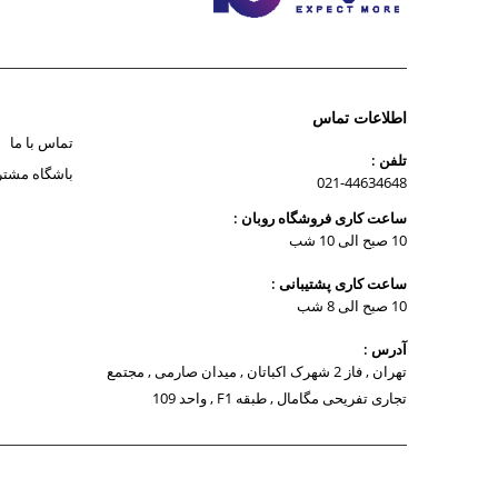
اطلاعات تماس
تماس با ما
تلفن :
باشگاه مشتر
021-44634648
ساعت کاری فروشگاه روبان :
10 صبح الی 10 شب
ساعت کاری پشتیبانی :
10 صبح الی 8 شب
آدرس :
تهران , فاز 2 شهرک اکباتان , میدان صارمی , مجتمع
تجاری تفریحی مگامال , طبقه F1 , واحد 109