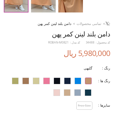
تمامی محصولات
دامن بلند لینن کمر پهن
دامن بلند لینن کمر پهن
کد محصول :
34488
کد مدل :
ROBAN-M0821
5,980,000 ریال
رنگ :
گلبهی
رنگ ها :
سایزها :
Free Size