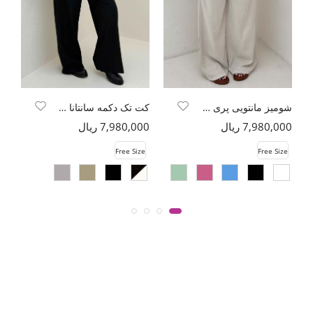
شومیز مانتویی پری راه راه تک جیب
کت تک دکمه سانتانا چاپی کمربنددار
7,980,000 ریال
7,980,000 ریال
00
e
Free Size
Free Size