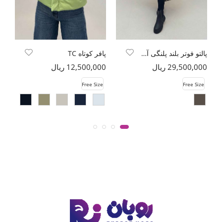
پالتو فوتر بلند پلنگی آستردار
پافر کوتاه TC
29,500,000 ریال
12,500,000 ریال
00
e
Free Size
Free Size