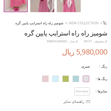
NEW COLLECTION
شومیز راه راه استرایپ پایین گره
شومیز راه راه استرایپ پایین گره
کد محصول :
34197
کد مدل :
ROBAN-M0836
5,980,000 ریال
رنگ :
شیری
رنگ ها :
سایزها :
Free Size
راهنمای سایز