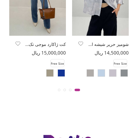
شومیز حریر شیشه ای طرح محو کد 7003
کت ژاکارد موجی تک دکمه طرح بتجقه
14,500,000 ریال
15,000,000 ریال
00
e
Free Size
Free Size