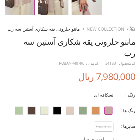
NEW COLLECTION
مانتو حلزونی یقه شکاری آستین سه رب
مانتو حلزونی یقه شکاری آستین سه
رب
کد محصول :
34183
کد مدل :
ROBAN-M0796
7,980,000 ریال
رنگ :
نسکافه ای
رنگ ها :
سایزها :
Free Size
راهنمای سایز