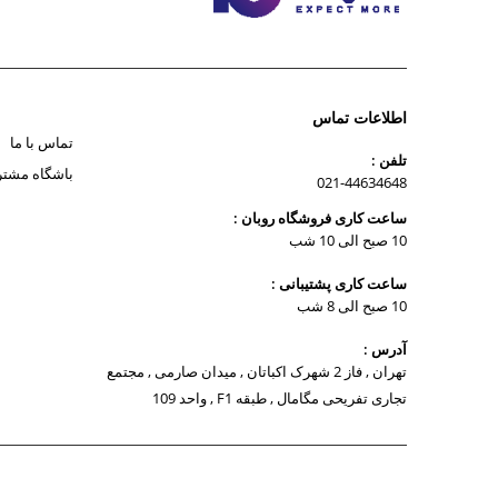
اطلاعات تماس
تماس با ما
تلفن :
باشگاه مشتر
021-44634648
ساعت کاری فروشگاه روبان :
10 صبح الی 10 شب
ساعت کاری پشتیبانی :
10 صبح الی 8 شب
آدرس :
تهران , فاز 2 شهرک اکباتان , میدان صارمی , مجتمع
تجاری تفریحی مگامال , طبقه F1 , واحد 109