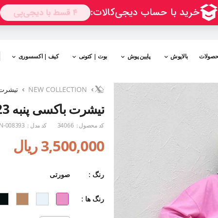
حصولات
بالاپوش
پایین پوش
بوت | کتونی
کیف | اکسسوری
NEW COLLECTION
تیشرت ب
تیشرت باکسی پنبه 1023
کد محصول :
34066
کد مدل :
N-008393
3,500,000 ریال
رنگ :
صورتی
رنگ ها :