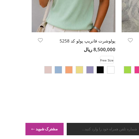
پولوشرت فانریپ پولو کد 5258
کت سانتانا چاپ
8,500,000 ریال
8,980,000 ریال
Free Size
Free Size
مشترک شوید