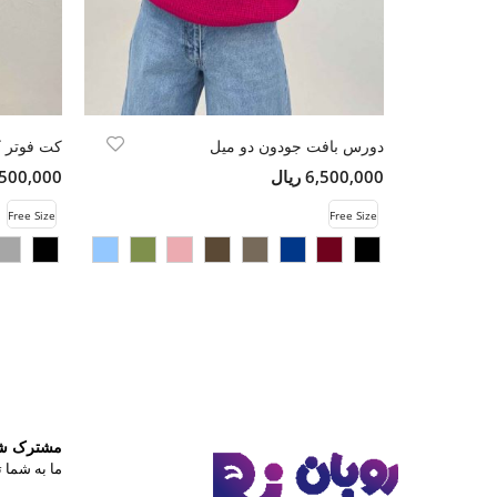
دورس بافت جودون دو میل
کت فوتر ک
6,500,000 ریال
14,500,000 
Free Size
Free Size
مشترک شوی
ما به شما ت