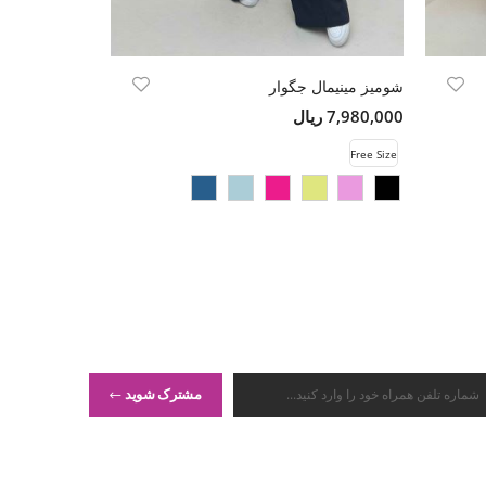
شومیز مینیمال جگوار
کت فوتر کجراه
7,980,000 ریال
14,500,000 ریال
Free Size
Free Size
مشترک شوید