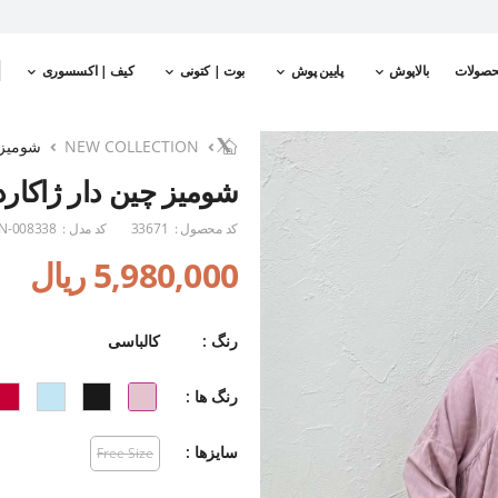
حصولات
بالاپوش
پایین پوش
بوت | کتونی
کیف | اکسسوری
NEW COLLECTION
شومیز چ
شومیز چین دار ژاکارد نخ
کد محصول :
33671
کد مدل :
N-008338
5,980,000 ریال
رنگ :
کالباسی
رنگ ها :
سایزها :
Free Size