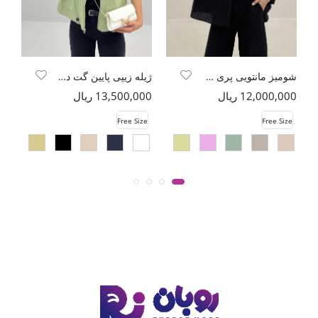
شومیز مانتویی پری راه راه دو جیب
ژیله زیپی پایین گت دار کادنزا
12,000,000 ریال
13,500,000 ریال
00
e
Free Size
Free Size