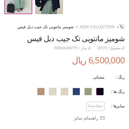
NEW COLLECTION
شومیز مانتویی تک جیب دبل فیس
شومیز مانتویی تک جیب دبل فیس
کد محصول :
33570
کد مدل :
ROBAN-M0779
6,500,000 ریال
رنگ :
مشکی
رنگ ها :
سایزها :
Free Size
راهنمای سایز