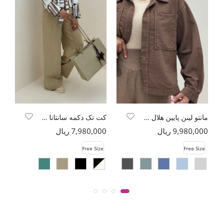
مانتو لینن پایین هلال دو جیب TR
کت تک دکمه سانتانا چاپی کمربنددار
9,980,000 ریال
7,980,000 ریال
00
e
Free Size
Free Size