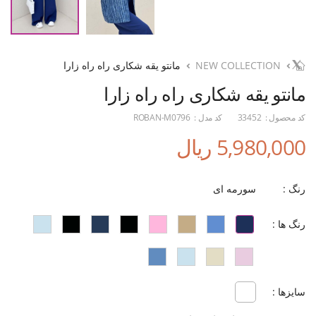
NEW COLLECTION
مانتو یقه شکاری راه راه زارا
مانتو یقه شکاری راه راه زارا
کد محصول :
33452
کد مدل :
ROBAN-M0796
5,980,000 ریال
رنگ :
سورمه ای
رنگ ها :
سایزها :