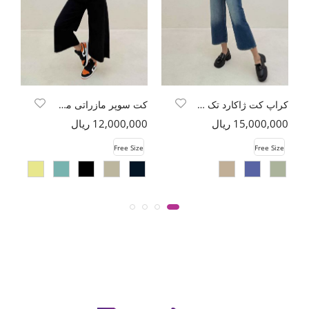
کراپ کت ژاکارد تک دکمه طرح بتجقه
کت سوپر مازراتی مدل مهوا
15,000,000 ریال
12,000,000 ریال
00
e
Free Size
Free Size