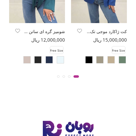
کت ژاکارد موجی تک دکمه طرح موج
شومیز گره ای ساتن جولیا
15,000,000 ریال
12,000,000 ریال
00
e
Free Size
Free Size