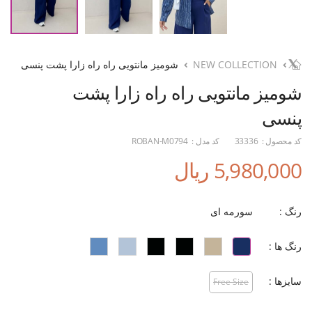
NEW COLLECTION
شومیز مانتویی راه راه زارا پشت پنسی
شومیز مانتویی راه راه زارا پشت
پنسی
کد محصول :
33336
کد مدل :
ROBAN-M0794
5,980,000 ریال
رنگ :
سورمه ای
رنگ ها :
سایزها :
Free Size