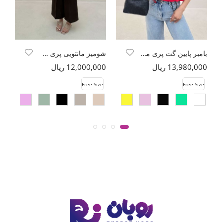
بامبر پایین گت پری مودال
شومیز مانتویی پری راه راه دو جیب
13,980,000 ریال
12,000,000 ریال
00
e
Free Size
Free Size