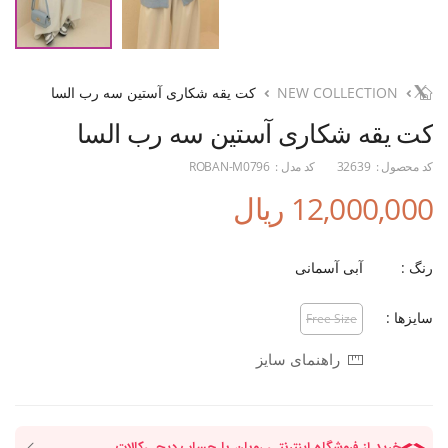
NEW COLLECTION
کت یقه شکاری آستین سه رب السا
کت یقه شکاری آستین سه رب السا
کد محصول :
32639
کد مدل :
ROBAN-M0796
12,000,000 ریال
رنگ :
آبی آسمانی
سایزها :
Free Size
راهنمای سایز