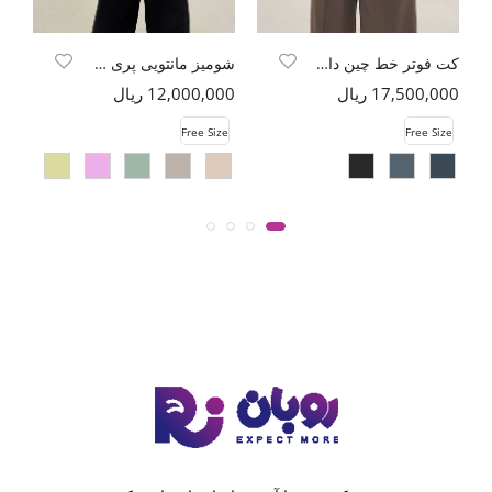
کت فوتر خط چین دار دو جیب خطی
شومیز مانتویی پری راه راه دو جیب
کت
17,500,000 ریال
12,000,000 ریال
00
e
Free Size
Free Size