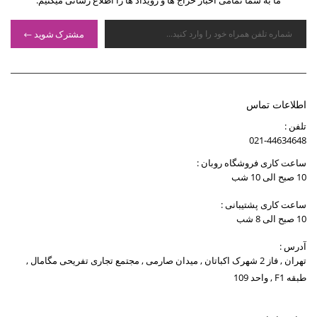
ما به شما تمامی اخبار حراج ها و رویداد ها را اطلاع رسانی میکنیم.
مشترک شوید
اطلاعات تماس
تلفن :
021-44634648
ساعت کاری فروشگاه روبان :
10 صبح الی 10 شب
ساعت کاری پشتیبانی :
10 صبح الی 8 شب
آدرس :
تهران , فاز 2 شهرک اکباتان , میدان صارمی , مجتمع تجاری تفریحی مگامال ,
طبقه F1 , واحد 109