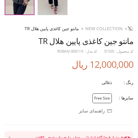
NEW COLLECTION
مانتو جین کاغذی پایین هلال TR
مانتو جین کاغذی پایین هلال TR
کد محصول :
31500
کد مدل :
ROBAN-008119
12,000,000 ریال
رنگ :
ذغالی
سایزها :
Free Size
راهنمای سایز