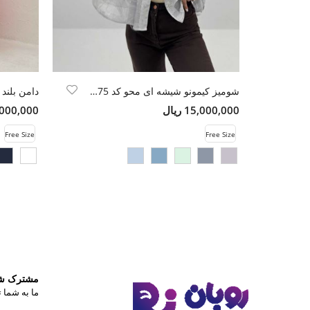
شومیز کیمونو شیشه ای محو کد 6175
دامن بلند د
15,000,000 ریال
12,000,000 
Free Size
Free Size
مشترک شوی
ما به شما ت