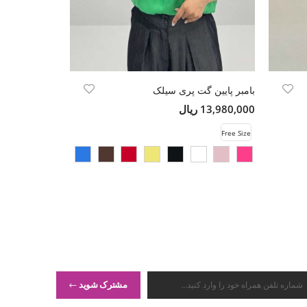
بامبر پایین گت پری سیلک
پولوشرت فانریپ 
13,980,000 ریال
8,500,000 ریال
Free Size
Free Size
مشترک شوید