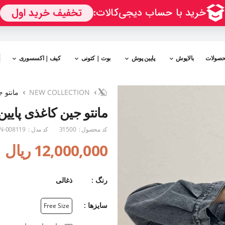
حصولات
بالاپوش
پایین پوش
بوت | کتونی
کیف | اکسسوری
NEW COLLECTION
مانتو ج
مانتو جین کاغذی پایین ه
کد محصول :
31500
کد مدل :
N-008119
12,000,000 ریال
رنگ :
ذغالی
سایزها :
Free Size