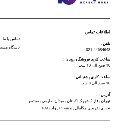
اطلاعات تماس
تماس با ما
تلفن :
باشگاه مشتر
021-44634648
ساعت کاری فروشگاه روبان :
10 صبح الی 10 شب
ساعت کاری پشتیبانی :
10 صبح الی 8 شب
آدرس :
تهران , فاز 2 شهرک اکباتان , میدان صارمی , مجتمع
تجاری تفریحی مگامال , طبقه F1 , واحد 109