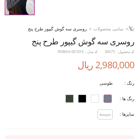
تمامی محصولات
روسری سه گوش گیپور طرح پنج
روسری سه گوش گیپور طرح پنج
کد محصول :
30675
کد مدل :
ROBAN-007016
2,980,000 ریال
رنگ :
طوسی
رنگ ها :
سایزها :
متوسط