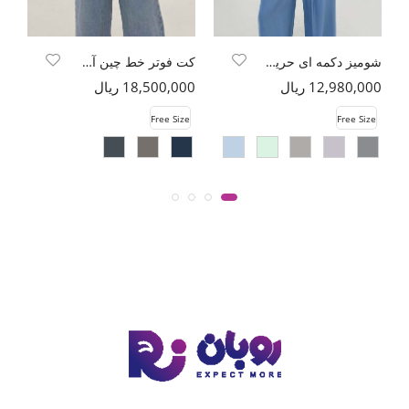
شومیز دکمه ای حریر شیشه ای محو
کت فوتر خط چین آستردار یقه چاک
12,980,000 ریال
18,500,000 ریال
00
e
Free Size
Free Size