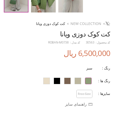
NEW COLLECTION
کت کوک دوزی ویانا
کت کوک دوزی ویانا
کد محصول :
30563
کد مدل :
ROBAN-M0738
6,500,000 ریال
رنگ :
سبز
رنگ ها :
سایزها :
Free Size
راهنمای سایز