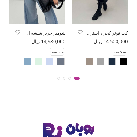
کت فوتر کجراه آستردار زمرد
شومیز حریر شیشه ای محو پشت پیله
14,500,000 ریال
14,980,000 ریال
00
e
Free Size
Free Size