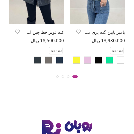
بامبر پایین گت پری مودال
کت فوتر خط چین آستردار یقه چاک
13,980,000 ریال
18,500,000 ریال
00
e
Free Size
Free Size