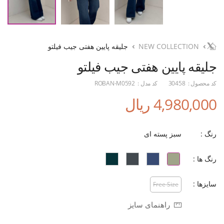
NEW COLLECTION
جلیقه پایین هفتی جیب فیلتو
جلیقه پایین هفتی جیب فیلتو
کد محصول :
30458
کد مدل :
ROBAN-M0592
4,980,000 ریال
رنگ :
سبز پسته ای
رنگ ها :
سایزها :
Free Size
راهنمای سایز