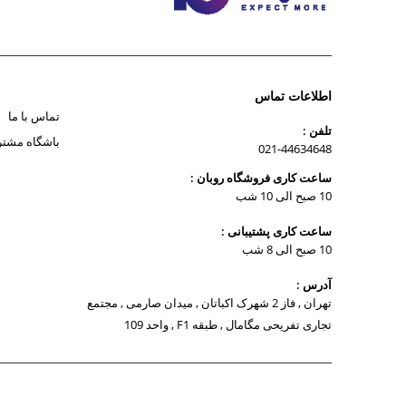
اطلاعات تماس
تماس با ما
تلفن :
باشگاه مشتر
021-44634648
ساعت کاری فروشگاه روبان :
10 صبح الی 10 شب
ساعت کاری پشتیبانی :
10 صبح الی 8 شب
آدرس :
تهران , فاز 2 شهرک اکباتان , میدان صارمی , مجتمع
تجاری تفریحی مگامال , طبقه F1 , واحد 109