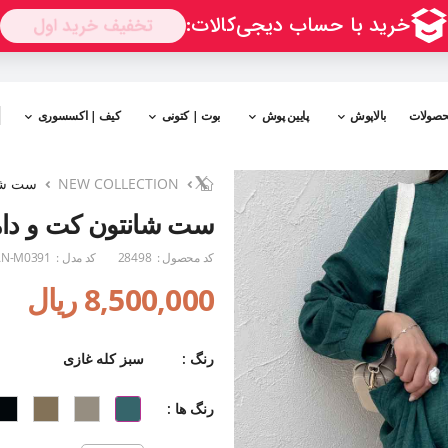
حصولات
بالاپوش
پایین پوش
بوت | کتونی
کیف | اکسسوری
NEW COLLECTION
ست شان
ست شانتون کت و دام
کد محصول :
28498
کد مدل :
N-M0391
8,500,000 ریال
رنگ :
سبز کله غازی
رنگ ها :