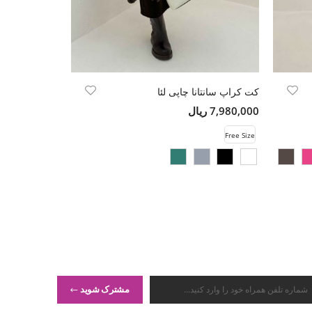
کت کراپ سانتانا چاپی لئا
7,980,000 ریال
15,000,000 ریال
Free Size
Free Size
مشترک شوید