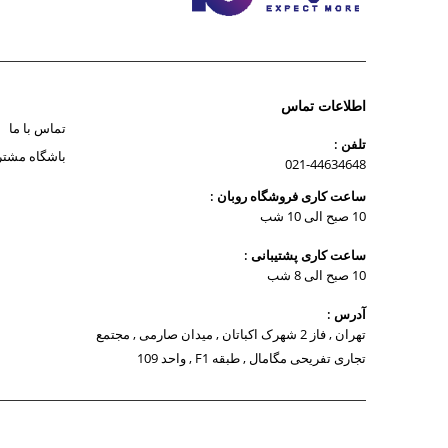
اطلاعات تماس
تماس با ما
تلفن :
باشگاه مشتر
021-44634648
ساعت کاری فروشگاه روبان :
10 صبح الی 10 شب
ساعت کاری پشتیبانی :
10 صبح الی 8 شب
آدرس :
تهران , فاز 2 شهرک اکباتان , میدان صارمی , مجتمع
تجاری تفریحی مگامال , طبقه F1 , واحد 109