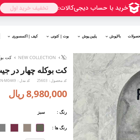
حصولات
بالاپوش
پایین پوش
بوت | کتونی
کیف | اکسسوری
NEW COLLECTION
کت بوک
کت بوکله چهار در جی
کد محصول :
25603
کد مدل :
N-M0449
8,980,000 ریال
رنگ :
سبز
رنگ ها :