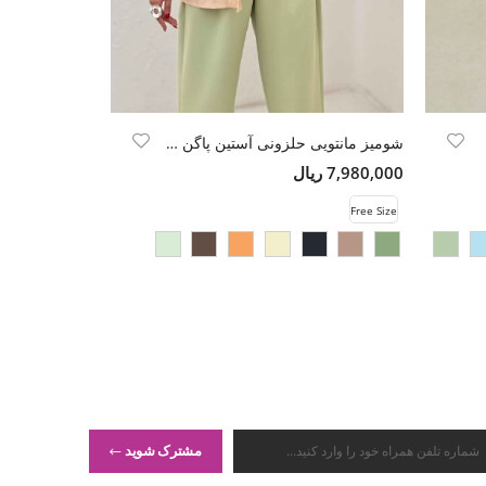
شومیز مانتویی حلزونی آستین پاگن دو جیب
شومیز پری سیلک
7,980,000 ریال
13,500,000 ریال
Free Size
Free Size
مشترک شوید