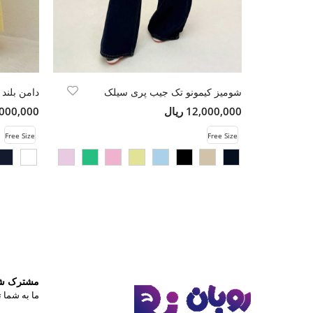
شومیز کیمونو تک جیب پری سیلک
دامن بلند
12,000,000 ریال
12,000,000 
Free Size
Free Size
مشترک شوی
ما به شما ت