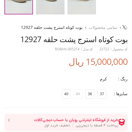
تمامی محصولات
بوت کوتاه استرج پشت حلقه 12927
بوت کوتاه استرج پشت حلقه 12927
کد محصول :
23722
کد مدل :
ROBAN-005214
15,000,000 ریال
رنگ :
کرم
سایزها :
40
39
38
37