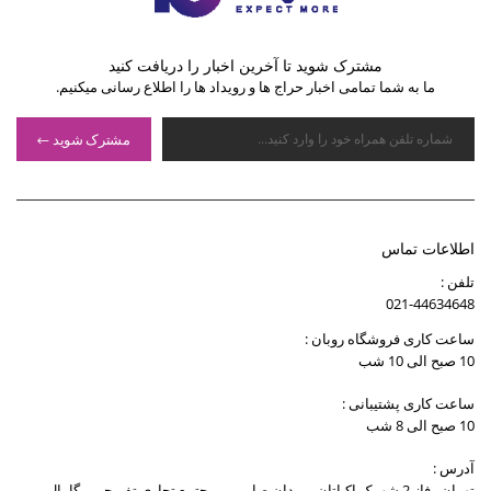
مشترک شوید تا آخرین اخبار را دریافت کنید
ما به شما تمامی اخبار حراج ها و رویداد ها را اطلاع رسانی میکنیم.
مشترک شوید
اطلاعات تماس
تلفن :
021-44634648
ساعت کاری فروشگاه روبان :
10 صبح الی 10 شب
ساعت کاری پشتیبانی :
10 صبح الی 8 شب
آدرس :
تهران , فاز 2 شهرک اکباتان , میدان صارمی , مجتمع تجاری تفریحی مگامال ,