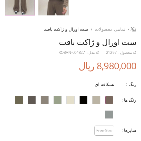
تمامی محصولات
ست اورال و ژاکت بافت
ست اورال و ژاکت بافت
کد محصول :
21297
کد مدل :
ROBAN-004827
8,980,000 ریال
رنگ :
نسکافه ای
رنگ ها :
سایزها :
Free Size