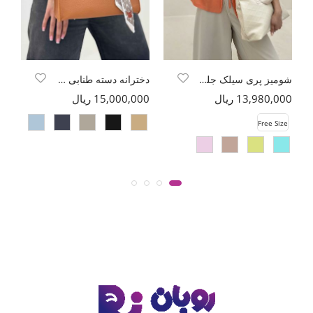
شومیز پری سیلک جلو دو بند مچ کش
دخترانه دسته طنابی 1860
13,980,000 ریال
15,000,000 ریال
00
e
Free Size