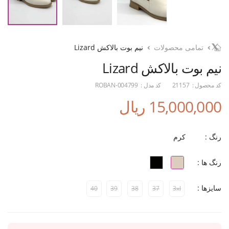
تمامی محصولات
نیم بوت بالاکش Lizard
نیم بوت بالاکش Lizard
کد محصول :
21157
کد مدل :
ROBAN-004799
15,000,000 ریال
رنگ :
کرم
رنگ ها :
سایزها :
40
39
38
37
3xl