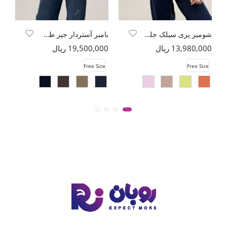
شومیز پری سیلک جلو دو بند مچ کش
بامبر آستردار جیر طرح 2
13,980,000 ریال
19,500,000 ریال
00
e
Free Size
Free Size