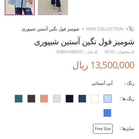
NEW COLLECTION
شومیز فول نگین آستین شیپوری
شومیز فول نگین آستین شیپوری
کد محصول :
45722
کد مدل :
ROBAN-M06201
13,500,000 ریال
رنگ :
آبی آسمانی
رنگ ها :
سایزها :
Free Size