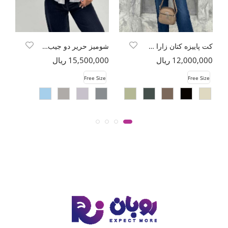
کت پاییزه کتان زارا چهار دکمه آژند
شومیز حریر دو جیب طرح محو
12,000,000 ریال
15,500,000 ریال
00
e
Free Size
Free Size