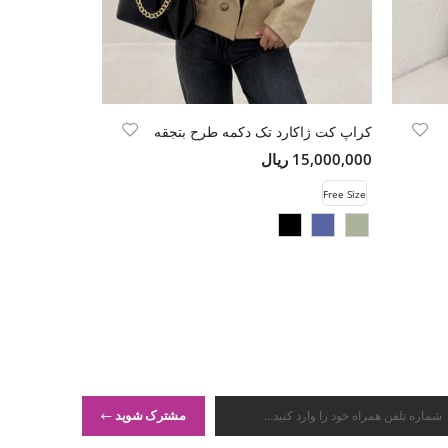
کراپ کت ژاکارد تک دکمه طرح بتجقه
شومیز ساتن پا
15,000,000 ریال
5,500,000 ریال
Free Size
Free Size
مشترک شوید