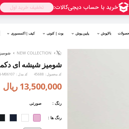
حصولات
بالاپوش
پایین پوش
بوت | کتونی
کیف | اکسسوری
NEW COLLECTION
شومیز 
شومیز شیشه ای دکمه 
کد محصول :
45688
کد مدل :
-M06107
13,500,000 ریال
رنگ :
صورتی
رنگ ها :