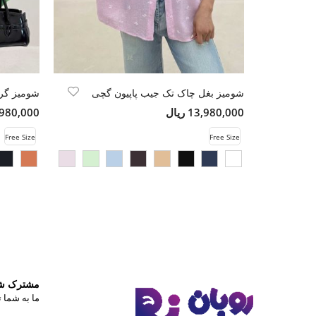
شومیز بغل چاک تک جیب پاپیون گچی
شومیز گر
13,980,000 ریال
9,980,000 ری
Free Size
Free Size
مشترک شوی
ما به شما ت