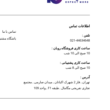
اطلاعات تماس
تماس با ما
تلفن :
باشگاه مشتر
021-44634648
ساعت کاری فروشگاه روبان :
10 صبح الی 10 شب
ساعت کاری پشتیبانی :
10 صبح الی 8 شب
آدرس :
تهران , فاز 2 شهرک اکباتان , میدان صارمی , مجتمع
تجاری تفریحی مگامال , طبقه F1 , واحد 109