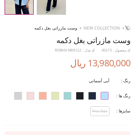
NEW COLLECTION
وست مازراتی بغل دکمه
وست مازراتی بغل دکمه
کد محصول :
45673
کد مدل :
ROBAN-M06122
13,980,000 ریال
رنگ :
آبی آسمانی
رنگ ها :
سایزها :
Free Size