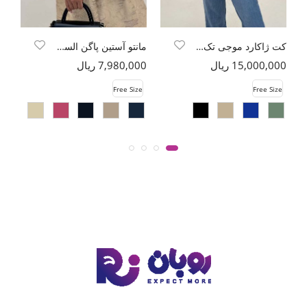
کت ژاکارد موجی تک دکمه طرح موج
مانتو آستین پاگن السا یقه آبشاری
15,000,000 ریال
7,980,000 ریال
00
e
Free Size
Free Size