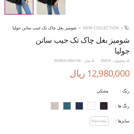
NEW COLLECTION
شومیز بغل چاک تک جیب ساتن جولیا
شومیز بغل چاک تک جیب ساتن
جولیا
کد محصول :
45656
کد مدل :
ROBAN-M06148
12,980,000 ریال
رنگ :
مشکی
رنگ ها :
سایزها :
Free Size