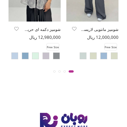
شومیز مانتویی لاریسا مدل دومیس
شومیز دکمه ای حریر شیشه ای محو
12,000,000 ریال
12,980,000 ریال
00
e
Free Size
Free Size