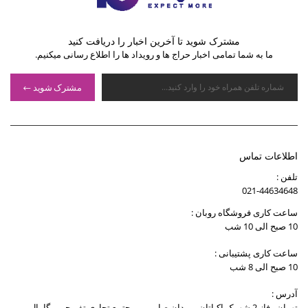
مشترک شوید تا آخرین اخبار را دریافت کنید
ما به شما تمامی اخبار حراج ها و رویداد ها را اطلاع رسانی میکنیم.
مشترک شوید
اطلاعات تماس
تلفن :
021-44634648
ساعت کاری فروشگاه روبان :
10 صبح الی 10 شب
ساعت کاری پشتیبانی :
10 صبح الی 8 شب
آدرس :
تهران , فاز 2 شهرک اکباتان , میدان صارمی , مجتمع تجاری تفریحی مگامال ,