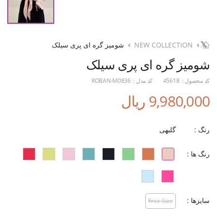
NEW COLLECTION
شومیز گره ای پری سیلک
شومیز گره ای پری سیلک
کد محصول :
45618
کد مدل :
ROBAN-M0836
9,980,000 ریال
رنگ :
گلبهی
رنگ ها :
سایزها :
Free Size