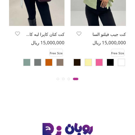
کت جیب فیلتو السا
کت کتان کاپرا لبه کات پاگن دار
15,000,000 ریال
15,000,000 ریال
00
e
Free Size
Free Size