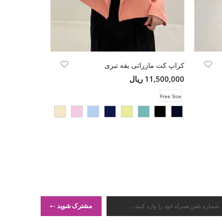
کراپ کت مازراتی یقه تبری
کراپ کت کوک 
11,500,000 ریال
12,000,000 ریال
Free Size
Free Size
مشترک شوید