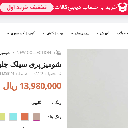
حصولات
بالاپوش
پایین پوش
بوت | کتونی
کیف | اکسسوری
NEW COLLECTION
شومیز 
شومیز پری سیلک جلو
کد محصول :
45543
کد مدل :
-M06101
13,980,000 ریال
رنگ :
گلبهی
رنگ ها :