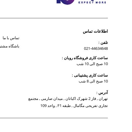
اطلاعات تماس
تماس با ما
تلفن :
باشگاه مشتر
021-44634648
ساعت کاری فروشگاه روبان :
10 صبح الی 10 شب
ساعت کاری پشتیبانی :
10 صبح الی 8 شب
آدرس :
تهران , فاز 2 شهرک اکباتان , میدان صارمی , مجتمع
تجاری تفریحی مگامال , طبقه F1 , واحد 109