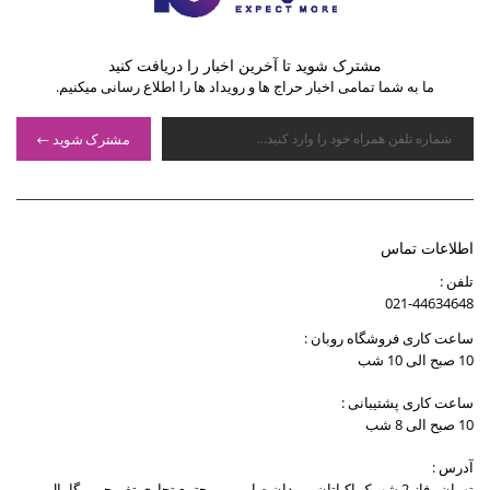
مشترک شوید تا آخرین اخبار را دریافت کنید
ما به شما تمامی اخبار حراج ها و رویداد ها را اطلاع رسانی میکنیم.
مشترک شوید
اطلاعات تماس
تلفن :
021-44634648
ساعت کاری فروشگاه روبان :
10 صبح الی 10 شب
ساعت کاری پشتیبانی :
10 صبح الی 8 شب
آدرس :
تهران , فاز 2 شهرک اکباتان , میدان صارمی , مجتمع تجاری تفریحی مگامال ,