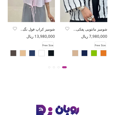
شومیز مانتویی پفکی راه راه مچ پهن
شومیز کراپ فول نگین دو بند
7,980,000 ریال
13,980,000 ریال
00
e
Free Size
Free Size