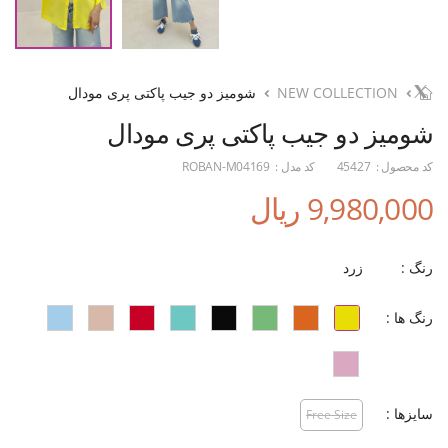
NEW COLLECTION
شومیز دو جیب پاکتی پری مودال
شومیز دو جیب پاکتی پری مودال
کد محصول :
45427
کد مدل :
ROBAN-M04169
9,980,000 ریال
رنگ :
زرد
رنگ ها :
سایزها :
Free Size