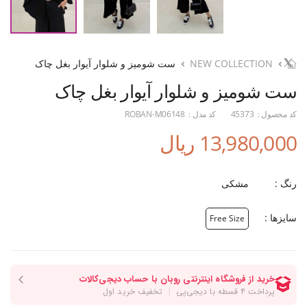
NEW COLLECTION
ست شومیز و شلوار آیوار بغل چاک
ست شومیز و شلوار آیوار بغل چاک
کد محصول :
45373
کد مدل :
ROBAN-M06148
13,980,000 ریال
رنگ :
مشکی
سایزها :
Free Size