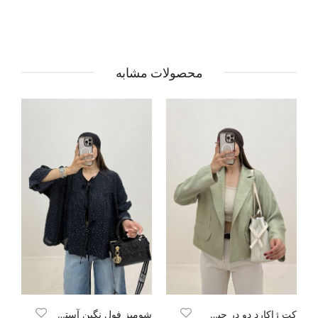
محصولات مشابه
کت ژاکارد دو در جیب طرح بتجقه
شومیز فول نگین آستین شیپوری