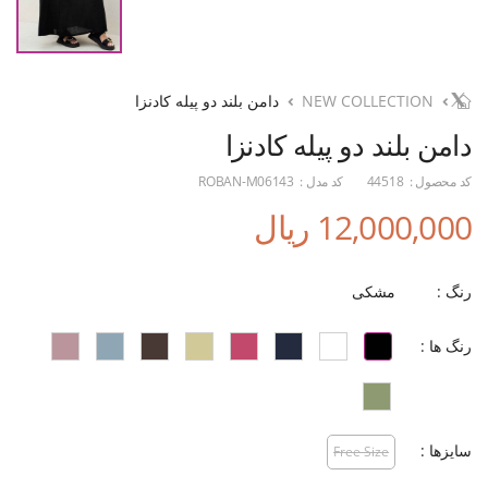
NEW COLLECTION
دامن بلند دو پیله کادنزا
دامن بلند دو پیله کادنزا
کد محصول :
44518
کد مدل :
ROBAN-M06143
12,000,000 ریال
رنگ :
مشکی
رنگ ها :
سایزها :
Free Size