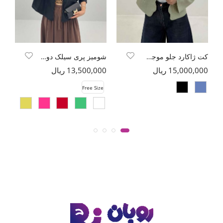
کت ژاکارد جلو موجی جیب فیلتو طرح بتجقه
شومیز پری سیلک دو جیب کد 6174
15,000,000 ریال
13,500,000 ریال
00
e
Free Size