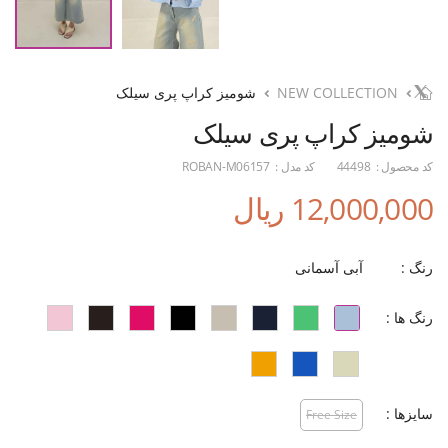
NEW COLLECTION
شومیز کراپ پری سیلک
شومیز کراپ پری سیلک
کد محصول :
44498
کد مدل :
ROBAN-M06157
12,000,000 ریال
رنگ :
آبی آسمانی
رنگ ها :
سایزها :
Free Size