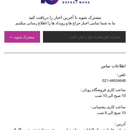
مشترک شوید تا آخرین اخبار را دریافت کنید
ما به شما تمامی اخبار حراج ها و رویداد ها را اطلاع رسانی میکنیم.
مشترک شوید
اطلاعات تماس
تلفن :
021-44634648
ساعت کاری فروشگاه روبان :
10 صبح الی 10 شب
ساعت کاری پشتیبانی :
10 صبح الی 8 شب
آدرس :
تهران , فاز 2 شهرک اکباتان , میدان صارمی , مجتمع تجاری تفریحی مگامال ,