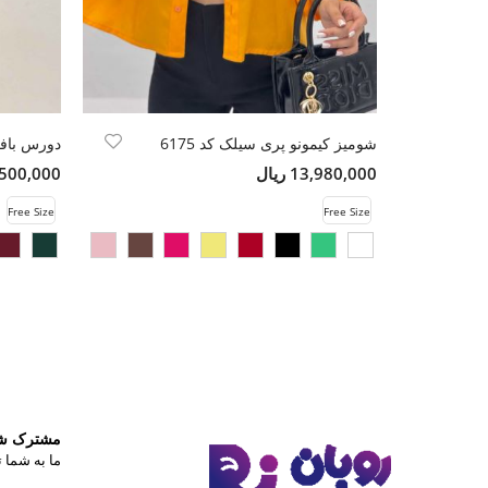
شومیز کیمونو پری سیلک کد 6175
دورس باف
13,980,000 ریال
6,500,000 ری
Free Size
Free Size
مشترک شوی
ما به شما ت