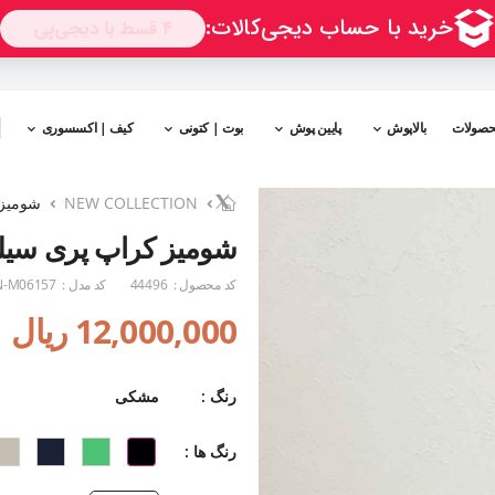
حصولات
بالاپوش
پایین پوش
بوت | کتونی
کیف | اکسسوری
NEW COLLECTION
شومیز 
شومیز کراپ پری سی
کد محصول :
44496
کد مدل :
-M06157
12,000,000 ریال
رنگ :
مشکی
رنگ ها :