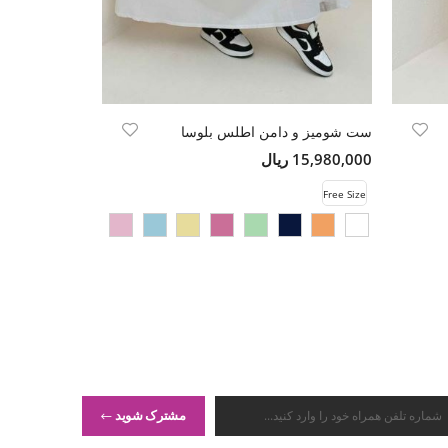
ست شومیز و دامن اطلس بلوسا
کت فوتر خط چ
15,980,000 ریال
17,500,000 ریال
Free Size
Free Size
مشترک شوید