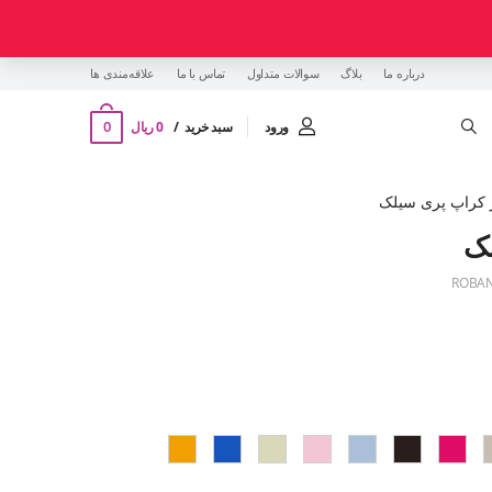
درباره ما
بلاگ
سوالات متداول
تماس با ما
‌علاقه‌مندی ها
0
ورود
سبد خرید
0 ریال
کراپ پری سیلک
لک
ROBAN