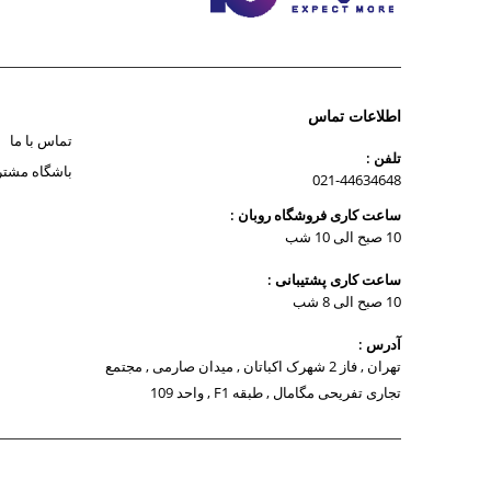
اطلاعات تماس
تماس با ما
تلفن :
باشگاه مشتر
021-44634648
ساعت کاری فروشگاه روبان :
10 صبح الی 10 شب
ساعت کاری پشتیبانی :
10 صبح الی 8 شب
آدرس :
تهران , فاز 2 شهرک اکباتان , میدان صارمی , مجتمع
تجاری تفریحی مگامال , طبقه F1 , واحد 109